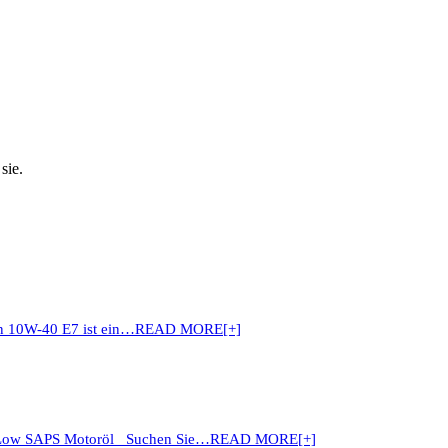
sie.
 10W-40 E7 ist ein…
READ MORE[+]
s Low SAPS Motoröl Suchen Sie…
READ MORE[+]