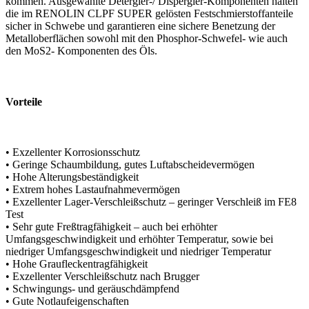
kommen. Ausgewählte Detergier-/ Dispergier-Komponenten halten
die im RENOLIN CLPF SUPER gelösten Festschmierstoffanteile
sicher in Schwebe und garantieren eine sichere Benetzung der
Metalloberflächen sowohl mit den Phosphor-Schwefel- wie auch
den MoS2- Komponenten des Öls.
Vorteile
• Exzellenter Korrosionsschutz
• Geringe Schaumbildung, gutes Luftabscheidevermögen
• Hohe Alterungsbeständigkeit
• Extrem hohes Lastaufnahmevermögen
• Exzellenter Lager-Verschleißschutz – geringer Verschleiß im FE8
Test
• Sehr gute Freßtragfähigkeit – auch bei erhöhter
Umfangsgeschwindigkeit und erhöhter Temperatur, sowie bei
niedriger Umfangsgeschwindigkeit und niedriger Temperatur
• Hohe Graufleckentragfähigkeit
• Exzellenter Verschleißschutz nach Brugger
• Schwingungs- und geräuschdämpfend
• Gute Notlaufeigenschaften