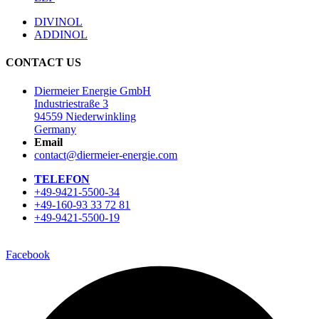
DIVINOL
ADDINOL
CONTACT US
Diermeier Energie GmbH
Industriestraße 3
94559 Niederwinkling
Germany
Email
contact@diermeier-energie.com
TELEFON
+49-9421-5500-34
+49-160-93 33 72 81
+49-9421-5500-19
Facebook