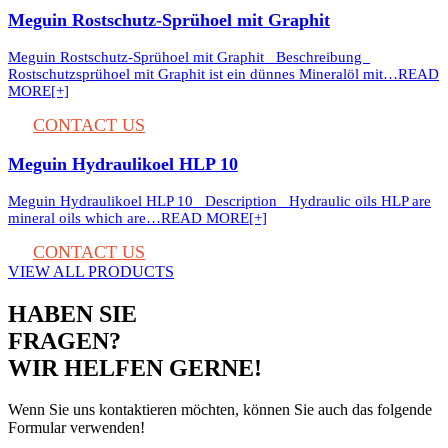
Meguin Rostschutz-Sprühoel mit Graphit
Meguin Rostschutz-Sprühoel mit Graphit Beschreibung
Rostschutzsprühoel mit Graphit ist ein dünnes Mineralöl mit…
READ
MORE[+]
CONTACT US
Meguin Hydraulikoel HLP 10
Meguin Hydraulikoel HLP 10 Description Hydraulic oils HLP are
mineral oils which are…
READ MORE[+]
CONTACT US
VIEW ALL PRODUCTS
HABEN SIE
FRAGEN?
WIR HELFEN GERNE!
Wenn Sie uns kontaktieren möchten, können Sie auch das folgende
Formular verwenden!